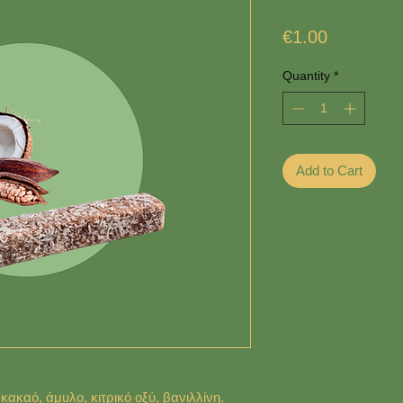
Price
€1.00
Quantity
*
Add to Cart
κακαό, άμυλο, κιτρικό οξύ, βανιλλίνη.