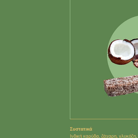
Συστατικά
Ινδική καρύδα, ζάχαρη, γλυκόζη, 