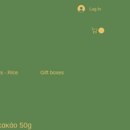
Log In
 - Rice
Gift boxes
κακάο 50g