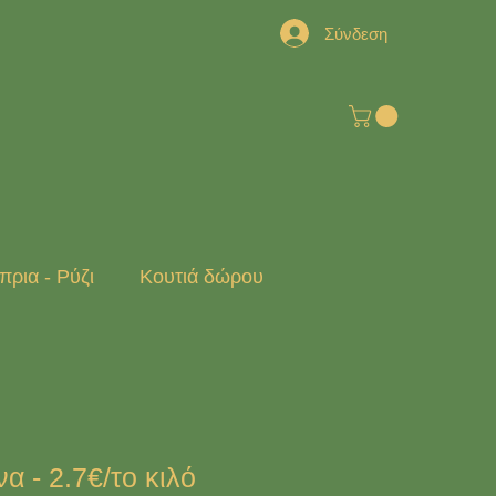
Σύνδεση
ρια - Ρύζι
Κουτιά δώρου
α - 2.7€/το κιλό