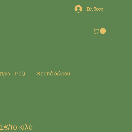
Σύνδεση
ρια - Ρύζι
Κουτιά δώρου
1€/το κιλό